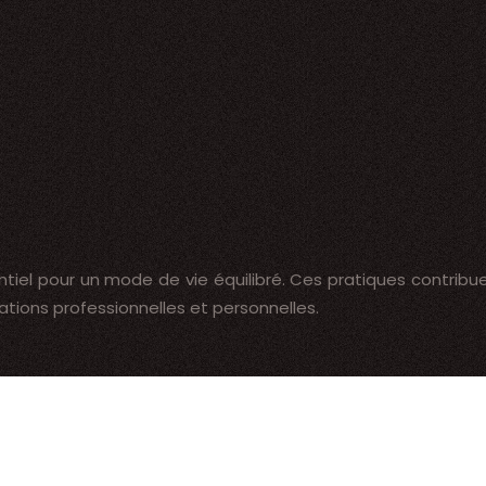
iel pour un mode de vie équilibré. Ces pratiques contribuen
tions professionnelles et personnelles.
oisirs variés et enrichissants pour tous les goûts et tous les