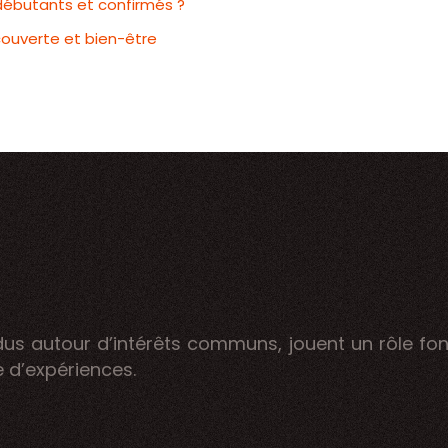
 débutants et confirmés ?
couverte et bien-être
vidus autour d’intérêts communs, jouent un rôle fo
e d’expériences.