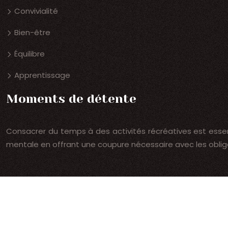
Convivialité
Bien-être
Équilibre
Apprentissage
Moments de détente
Consacrer du temps à des activités récréatives est essent
mentale en offrant une coupure nécessaire avec les obliga
Des l