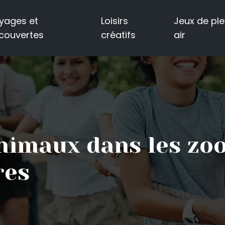
yages et
Loisirs
Jeux de ple
couvertes
créatifs
air
imaux dans les zoo
res