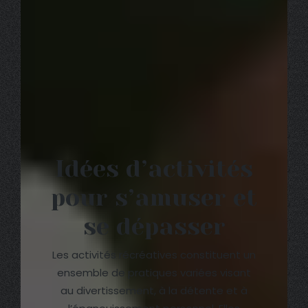
Idées d’activités
pour s’amuser et
se dépasser
Les activités récréatives constituent un
ensemble de pratiques variées visant
au divertissement, à la détente et à