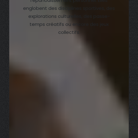
l’épanouissement personnel. Elles
englobent des disciplines sportives, des
explorations culturelles, des passe-
temps créatifs ou encore des jeux
collectifs.