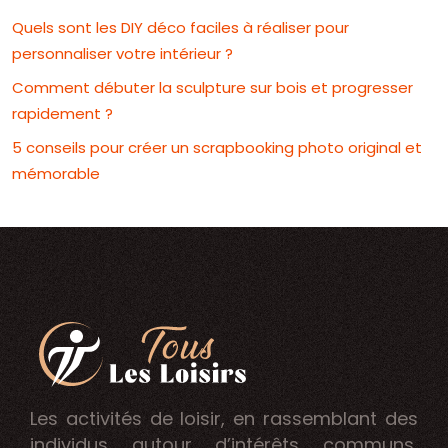
Quels sont les DIY déco faciles à réaliser pour
personnaliser votre intérieur ?
Comment débuter la sculpture sur bois et progresser
rapidement ?
5 conseils pour créer un scrapbooking photo original et
mémorable
Les activités de loisir, en rassemblant des
individus autour d’intérêts communs,