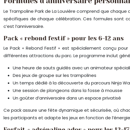
Formules d’anniversaire personnal
Le Trampoline Park de La Louvière comprend que chaque a
spécifiques de chaque célébration. Ces formules sont co
c’est l’anniversaire.
Pack « rebond festif » pour les 6-12 ans
Le Pack « Rebond Festif » est spécialement conçu pour l
différentes attractions du parc. Le programme inclut gén
Une heure de sauts guidés avec un animateur spécial
Des jeux de groupe sur les trampolines
Un temps dédié à la découverte du parcours Ninja War
Une session de plongeons dans la fosse à mousse
Un goûter d’anniversaire dans un espace privatisé
Ce pack assure une fête dynamique et sécurisée, où chaque
les participants et adapte les jeux en fonction de l’énergi
Forfait « adrénaline ados » pour les 13-1