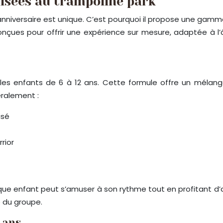
isées au trampoline park
nniversaire est unique. C’est pourquoi il propose une gamm
nçues pour offrir une expérience sur mesure, adaptée à l’
es enfants de 6 à 12 ans. Cette formule offre un mélange
éralement :
isé
rior
 enfant peut s’amuser à son rythme tout en profitant d’activ
e du groupe.
7 ans