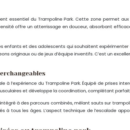
t essentiel du Trampoline Park. Cette zone permet aux ut
ensité offre un atterrissage en douceur, absorbant efficac
es enfants et des adolescents qui souhaitent expérimenter
ns originaux ou de jeux d’équipe inventifs. C’est un excell
terchangeables
le à l’expérience du Trampoline Park. Équipé de prises int
s musculaires et développe la coordination, complétant parfai
re intégré à des parcours combinés, mêlant sauts sur trampo
és à tous les âges. L’aspect technique de l’escalade app